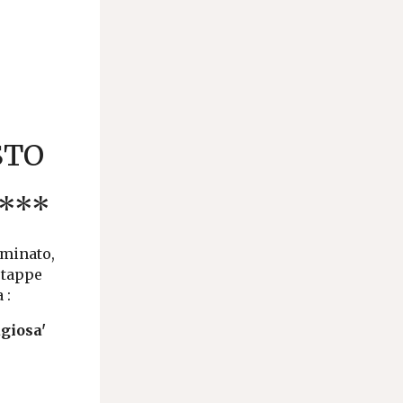
STO
***
rminato,
 tappe
a
:
agiosa'