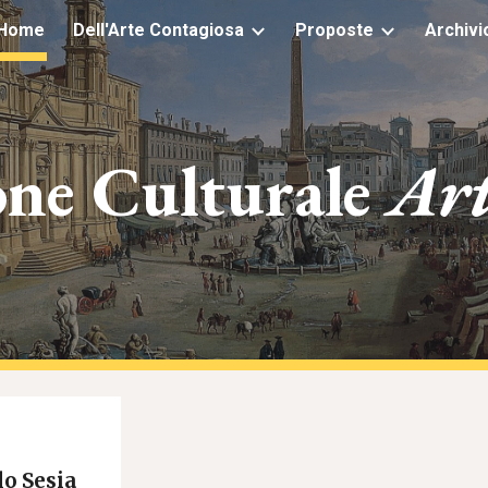
Home
Dell'Arte Contagiosa
Proposte
Archivi
ip to main content
Skip to navigat
one Culturale
Art
lo Sesia